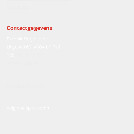
Berekening
Contactgegevens
ExcelAir Projects b.v.
Lingewei 69, 4004 LK Tiel
Tel:
088 9877000
info@excelair.nl
Routebeschrijving
Volg ons op LinkedIn