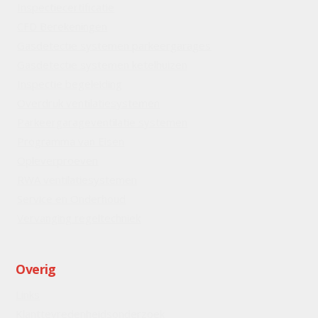
Inspectiecertificatie
CFD Berekeningen
Gasdetectie systemen parkeergarages
Gasdetectie systemen ketelhuizen
Inspectie begeleiding
Overdruk ventilatiesystemen
Parkeergarageventilatie systemen
Programma van Eisen
Opleverproeven
RWA ventilatiesystemen
Service en Onderhoud
Vervanging regeltechniek
Overig
Links
Klanttevredenheidsonderzoek