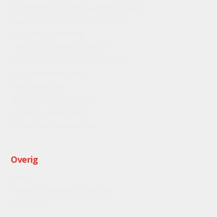
Gasdetectie systemen parkeergarages
Gasdetectie systemen ketelhuizen
Inspectie begeleiding
Overdruk ventilatiesystemen
Parkeergarageventilatie systemen
Programma van Eisen
Opleverproeven
RWA ventilatiesystemen
Service en Onderhoud
Vervanging regeltechniek
Overig
Links
Klanttevredenheidsonderzoek
Berekening