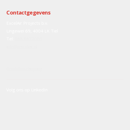
Contactgegevens
ExcelAir Projects b.v.
Lingewei 69, 4004 LK Tiel
Tel:
088 9877000
info@excelair.nl
Routebeschrijving
Volg ons op LinkedIn