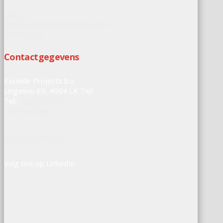
Links
Klanttevredenheidsonderzoek
Berekening
Contactgegevens
ExcelAir Projects b.v.
Lingewei 69, 4004 LK Tiel
Tel:
088 9877000
info@excelair.nl
Routebeschrijving
Volg ons op LinkedIn