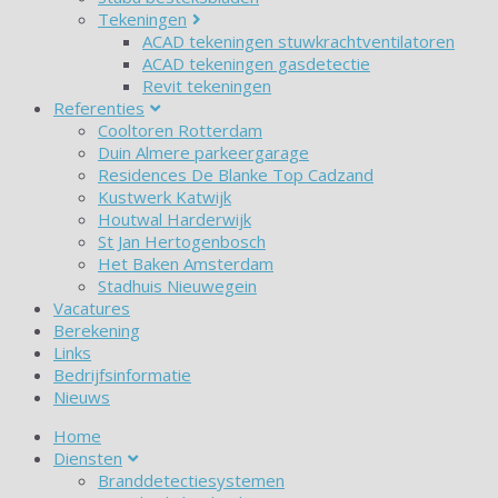
Tekeningen
ACAD tekeningen stuwkrachtventilatoren
ACAD tekeningen gasdetectie
Revit tekeningen
Referenties
Cooltoren Rotterdam
Duin Almere parkeergarage
Residences De Blanke Top Cadzand
Kustwerk Katwijk
Houtwal Harderwijk
St Jan Hertogenbosch
Het Baken Amsterdam
Stadhuis Nieuwegein
Vacatures
Berekening
Links
Bedrijfsinformatie
Nieuws
Home
Diensten
Branddetectiesystemen