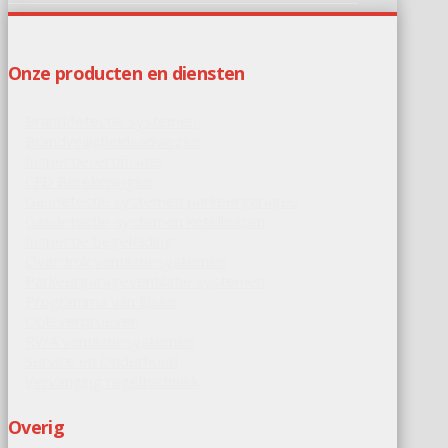
Onze producten en diensten
Branddetectie systemen
Brandveiligheidsadviezen
Inspectiecertificatie
CFD Berekeningen
Gasdetectie systemen parkeergarages
Gasdetectie systemen ketelhuizen
Inspectie begeleiding
Overdruk ventilatiesystemen
Parkeergarageventilatie systemen
Programma van Eisen
Opleverproeven
RWA ventilatiesystemen
Service en Onderhoud
Vervanging regeltechniek
Overig