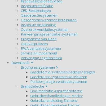
Brandveiligheidsadviezen
Inspectiecertificatie
CFD Berekeningen
Gasdetectiesystemen
Gasdetectiesystemen ketelhuizen
Inspectie begeleiding
Overdruk ventilatiesystemen
Parkeergarageventilatie systemen
Programma van Eisen
Opleverproeven
RWA ventilatiesystemen
Service en Onderhoud
Vervanging regeltechniek
Downloads
Brochures systemen
Gasdetectie systemen parkeergarages
Gasdetectie systemen ketelhuizen
Parkeergarage ventilatiesystemen
Branddetectie
Documentatie Aspiratiedetectie
Gebruikershandleidingen Morley
Gebruikshandleiding Siemens
Gebruikshandleidingen Hertek