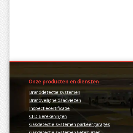
Onze producten en diensten
Branddetectie systemen
Brandveiligheidsadviezen
Inspectiecertificatie
CFD Berekeningen
Gasdetectie systemen parkeergarages
Gasdetectie systemen ketelhuizen