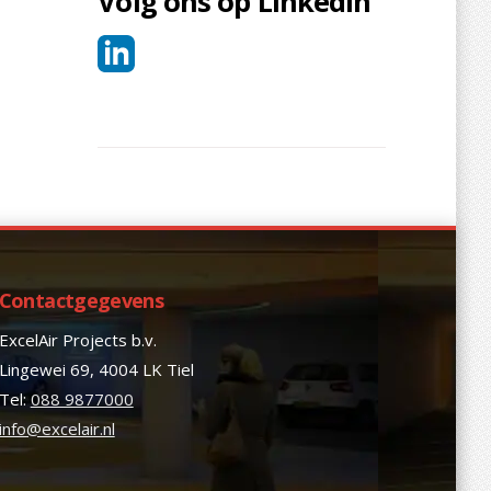
Volg ons op LinkedIn
Contactgegevens
ExcelAir Projects b.v.
Lingewei 69, 4004 LK Tiel
Tel:
088 9877000
info@excelair.nl