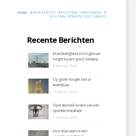
HOME
REFERENTIES
HOUTWAL HARDERWIJK
HOUTWAL BINNENZIJDE GARAGE
rekening
Links
Bedrijfsinformatie
Nieuws
Recente Berichten
Brandveiligheid in hoogbouw
begint bij een goed ontwerp
2 februari 2026
Op grote hoogte ben je
kwetsbaar
14 januari 2026
Operationele kosten van een
sprinklerinstallatie
2 oktober 2025
Hoe duurzaam is een