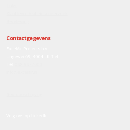
Links
Klanttevredenheidsonderzoek
Berekening
Contactgegevens
ExcelAir Projects b.v.
Lingewei 69, 4004 LK Tiel
Tel:
088 9877000
info@excelair.nl
Routebeschrijving
Volg ons op LinkedIn