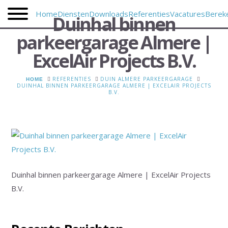
Home
Diensten
Downloads
Referenties
Vacatures
Berek
Duinhal binnen
parkeergarage Almere |
ExcelAir Projects B.V.
HOME
REFERENTIES
DUIN ALMERE PARKEERGARAGE
DUINHAL BINNEN PARKEERGARAGE ALMERE | EXCELAIR PROJECTS
B.V.
Duinhal binnen parkeergarage Almere | ExcelAir Projects
B.V.