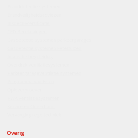
Branddetectie systemen
Brandveiligheidsadviezen
Inspectiecertificatie
CFD Berekeningen
Gasdetectie systemen parkeergarages
Gasdetectie systemen ketelhuizen
Inspectie begeleiding
Overdruk ventilatiesystemen
Parkeergarageventilatie systemen
Programma van Eisen
Opleverproeven
RWA ventilatiesystemen
Service en Onderhoud
Vervanging regeltechniek
Overig