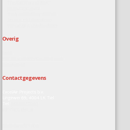
Programma van Eisen
Opleverproeven
RWA ventilatiesystemen
Service en Onderhoud
Vervanging regeltechniek
Overig
Links
Klanttevredenheidsonderzoek
Berekening
Contactgegevens
ExcelAir Projects b.v.
Lingewei 69, 4004 LK Tiel
Tel:
088 9877000
info@excelair.nl
Routebeschrijving