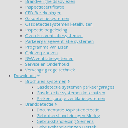
Brandveiligheidsadviezen
Inspectiecertificatie
CFD Berekeningen
Gasdetectiesystemen
Gasdetectiesystemen ketelhuizen
Inspectie begeleiding
Overdruk ventilatiesystemen
Parkeergarageventilatie systemen
Programma van Eisen
Opleverproeven
RWA ventilatiesystemen
Service en Onderhoud
Vervanging regeltechniek
Downloads
Brochures systemen
Gasdetectie systemen parkeergarages
Gasdetectie systemen ketelhuizen
Parkeergarage ventilatiesystemen
Branddetectie
Documentatie Aspiratiedetectie
Gebruikershandleidingen Morley
Gebruikshandleiding Siemens
Gebruikshandleidingen Hertek