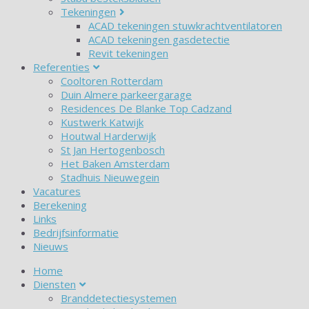
Tekeningen
ACAD tekeningen stuwkrachtventilatoren
ACAD tekeningen gasdetectie
Revit tekeningen
Referenties
Cooltoren Rotterdam
Duin Almere parkeergarage
Residences De Blanke Top Cadzand
Kustwerk Katwijk
Houtwal Harderwijk
St Jan Hertogenbosch
Het Baken Amsterdam
Stadhuis Nieuwegein
Vacatures
Berekening
Links
Bedrijfsinformatie
Nieuws
Home
Diensten
Branddetectiesystemen