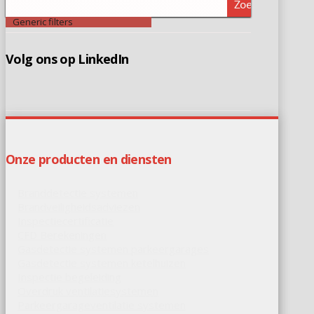
Zoeken
Generic filters
Volg ons op LinkedIn
Onze producten en diensten
Branddetectie systemen
Brandveiligheidsadviezen
Inspectiecertificatie
CFD Berekeningen
Gasdetectie systemen parkeergarages
Gasdetectie systemen ketelhuizen
Inspectie begeleiding
Overdruk ventilatiesystemen
Parkeergarageventilatie systemen