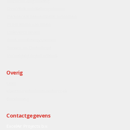
Inspectie begeleiding
Overdruk ventilatiesystemen
Parkeergarageventilatie systemen
Programma van Eisen
Opleverproeven
RWA ventilatiesystemen
Service en Onderhoud
Vervanging regeltechniek
Overig
Links
Klanttevredenheidsonderzoek
Berekening
Contactgegevens
ExcelAir Projects b.v.