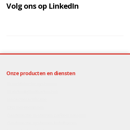
Volg ons op LinkedIn
Onze producten en diensten
Branddetectie systemen
Brandveiligheidsadviezen
Inspectiecertificatie
CFD Berekeningen
Gasdetectie systemen parkeergarages
Gasdetectie systemen ketelhuizen