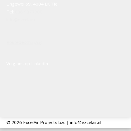
Lingewei 69, 4004 LK Tiel
Tel:
088 9877000
info@excelair.nl
Routebeschrijving
Volg ons op LinkedIn
©
2026 ExcelAir Projects b.v. | info@excelair.nl