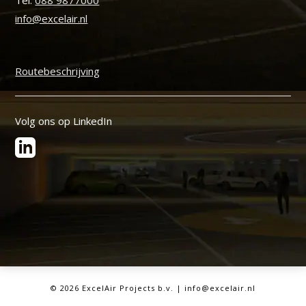
Tel:
088 9877000
info@excelair.nl
Routebeschrijving
Volg ons op LinkedIn
©
2026 ExcelAir Projects b.v. | info@excelair.nl