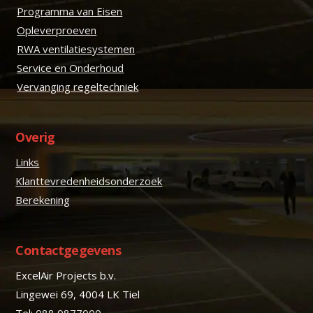
Programma van Eisen
Opleverproeven
RWA ventilatiesystemen
Service en Onderhoud
Vervanging regeltechniek
Overig
Links
Klanttevredenheidsonderzoek
Berekening
Contactgegevens
ExcelAir Projects b.v.
Lingewei 69, 4004 LK Tiel