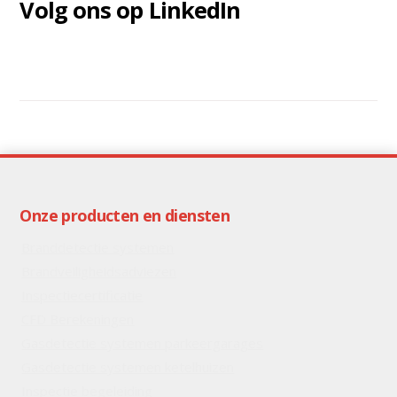
Volg ons op LinkedIn
Onze producten en diensten
Branddetectie systemen
Brandveiligheidsadviezen
Inspectiecertificatie
CFD Berekeningen
Gasdetectie systemen parkeergarages
Gasdetectie systemen ketelhuizen
Inspectie begeleiding