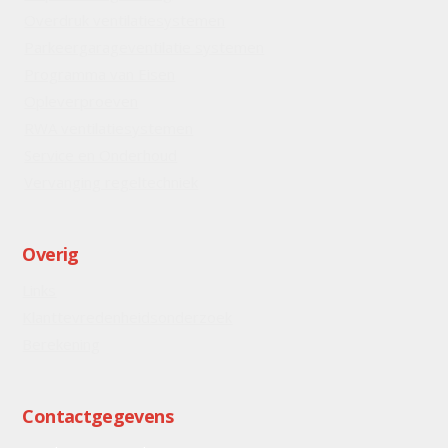
Overdruk ventilatiesystemen
Parkeergarageventilatie systemen
Programma van Eisen
Opleverproeven
RWA ventilatiesystemen
Service en Onderhoud
Vervanging regeltechniek
Overig
Links
Klanttevredenheidsonderzoek
Berekening
Contactgegevens