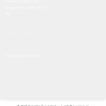
ExcelAir Projects b.v.
Lingewei 69, 4004 LK Tiel
Tel:
088 9877000
info@excelair.nl
Routebeschrijving
Volg ons op LinkedIn