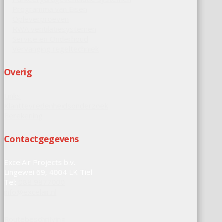
Programma van Eisen
Opleverproeven
RWA ventilatiesystemen
Service en Onderhoud
Vervanging regeltechniek
Overig
Links
Klanttevredenheidsonderzoek
Berekening
Contactgegevens
ExcelAir Projects b.v.
Lingewei 69, 4004 LK Tiel
Tel:
088 9877000
info@excelair.nl
Routebeschrijving