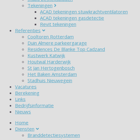
Tekeningen
ACAD tekeningen stuwkrachtventilatoren
ACAD tekeningen gasdetectie
Revit tekeningen
Referenties
Cooltoren Rotterdam
Duin Almere parkeergarage
Residences De Blanke Top Cadzand
Kustwerk Katwijk
Houtwal Harderwijk
St Jan Hertogenbosch
Het Baken Amsterdam
Stadhuis Nieuwegein
Vacatures
Berekening
Links
Bedrijfsinformatie
Nieuws
Home
Diensten
Branddetectiesystemen