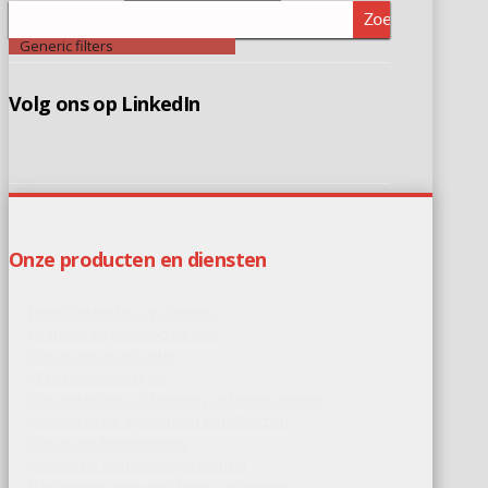
Zoeken
Generic filters
Volg ons op LinkedIn
Onze producten en diensten
Branddetectie systemen
Brandveiligheidsadviezen
Inspectiecertificatie
CFD Berekeningen
Gasdetectie systemen parkeergarages
Gasdetectie systemen ketelhuizen
Inspectie begeleiding
Overdruk ventilatiesystemen
Parkeergarageventilatie systemen