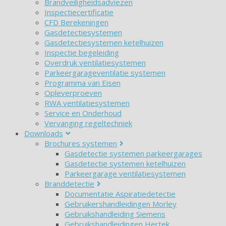
Brandveiligheidsadviezen
Inspectiecertificatie
CFD Berekeningen
Gasdetectiesystemen
Gasdetectiesystemen ketelhuizen
Inspectie begeleiding
Overdruk ventilatiesystemen
Parkeergarageventilatie systemen
Programma van Eisen
Opleverproeven
RWA ventilatiesystemen
Service en Onderhoud
Vervanging regeltechniek
Downloads
Brochures systemen
Gasdetectie systemen parkeergarages
Gasdetectie systemen ketelhuizen
Parkeergarage ventilatiesystemen
Branddetectie
Documentatie Aspiratiedetectie
Gebruikershandleidingen Morley
Gebruikshandleiding Siemens
Gebruikshandleidingen Hertek