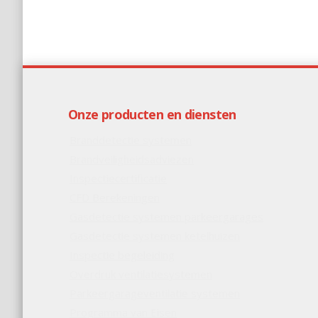
Onze producten en diensten
Branddetectie systemen
Brandveiligheidsadviezen
Inspectiecertificatie
CFD Berekeningen
Gasdetectie systemen parkeergarages
Gasdetectie systemen ketelhuizen
Inspectie begeleiding
Overdruk ventilatiesystemen
Parkeergarageventilatie systemen
Programma van Eisen