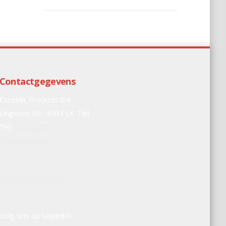
Contactgegevens
ExcelAir Projects b.v.
Lingewei 69, 4004 LK Tiel
Tel:
088 9877000
info@excelair.nl
Routebeschrijving
Volg ons op LinkedIn