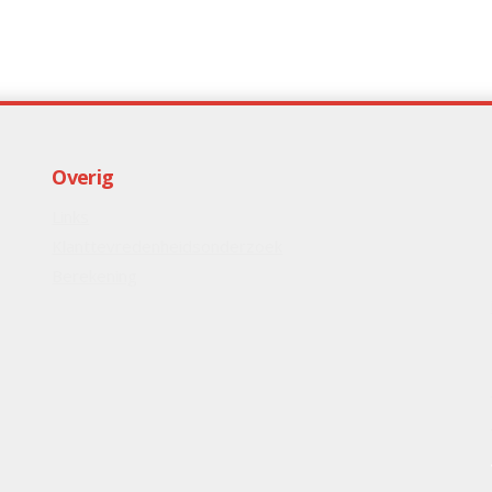
Overig
Links
Klanttevredenheidsonderzoek
Berekening