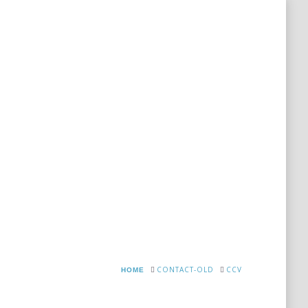
rekening
Links
Bedrijfsinformatie
Nieuws
HOME
CONTACT-OLD
CCV