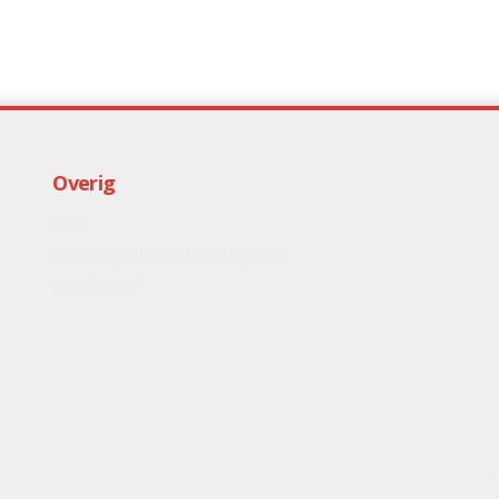
Overig
Links
Klanttevredenheidsonderzoek
Berekening