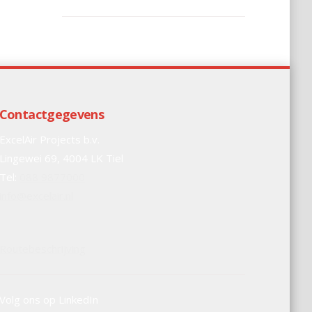
Contactgegevens
ExcelAir Projects b.v.
Lingewei 69, 4004 LK Tiel
Tel:
088 9877000
info@excelair.nl
Routebeschrijving
Volg ons op LinkedIn