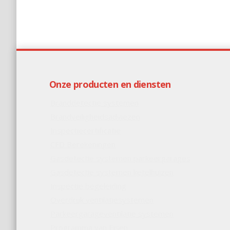
Onze producten en diensten
Branddetectie systemen
Brandveiligheidsadviezen
Inspectiecertificatie
CFD Berekeningen
Gasdetectie systemen parkeergarages
Gasdetectie systemen ketelhuizen
Inspectie begeleiding
Overdruk ventilatiesystemen
Parkeergarageventilatie systemen
Programma van Eisen