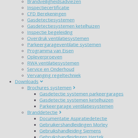
Brandveiligheidsadviezen
Inspectiecertificatie
CFD Berekeningen
Gasdetectiesystemen
Gasdetectiesystemen ketelhuizen
Inspectie begeleiding
Overdruk ventilatiesystemen
Parkeergarageventilatie systemen
Programma van Eisen
Opleverproeven
RWA ventilatiesystemen
Service en Onderhoud
Vervanging regeltechniek
Downloads
Brochures systemen
Gasdetectie systemen parkeergarages
Gasdetectie systemen ketelhuizen
Parkeergarage ventilatiesystemen
Branddetectie
Documentatie Aspiratiedetectie
Gebruikershandleidingen Morley
Gebruikshandleiding Siemens
Gebruikshandleidingen Hertek