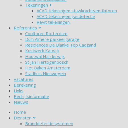
Tekeningen
ACAD tekeningen stuwkrachtventilatoren
ACAD tekeningen gasdetectie
Revit tekeningen
Referenties
Cooltoren Rotterdam
Duin Almere parkeergarage
Residences De Blanke Top Cadzand
Kustwerk Katwijk
Houtwal Harderwijk
St Jan Hertogenbosch
Het Baken Amsterdam
Stadhuis Nieuwegein
Vacatures
Berekening
Links
Bedrijfsinformatie
Nieuws
Home
Diensten
Branddetectiesystemen