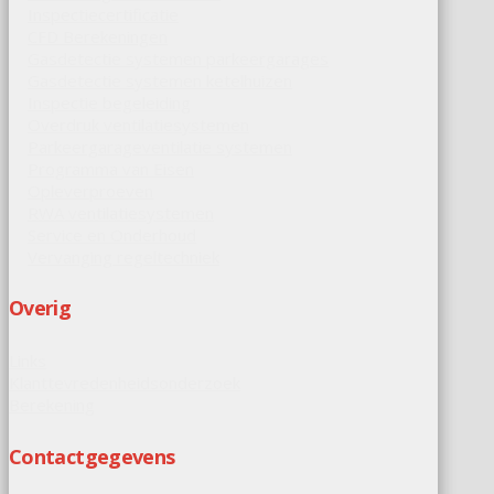
Inspectiecertificatie
CFD Berekeningen
Gasdetectie systemen parkeergarages
Gasdetectie systemen ketelhuizen
Inspectie begeleiding
Overdruk ventilatiesystemen
Parkeergarageventilatie systemen
Programma van Eisen
Opleverproeven
RWA ventilatiesystemen
Service en Onderhoud
Vervanging regeltechniek
Overig
Links
Klanttevredenheidsonderzoek
Berekening
Contactgegevens