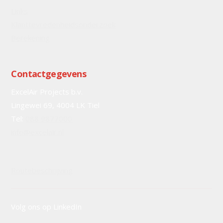
Links
Klanttevredenheidsonderzoek
Berekening
Contactgegevens
ExcelAir Projects b.v.
Lingewei 69, 4004 LK Tiel
Tel:
088 9877000
info@excelair.nl
Routebeschrijving
Volg ons op LinkedIn