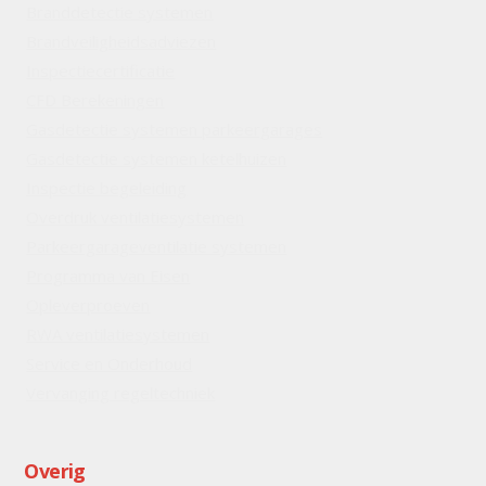
Branddetectie systemen
Brandveiligheidsadviezen
Inspectiecertificatie
CFD Berekeningen
Gasdetectie systemen parkeergarages
Gasdetectie systemen ketelhuizen
Inspectie begeleiding
Overdruk ventilatiesystemen
Parkeergarageventilatie systemen
Programma van Eisen
Opleverproeven
RWA ventilatiesystemen
Service en Onderhoud
Vervanging regeltechniek
Overig