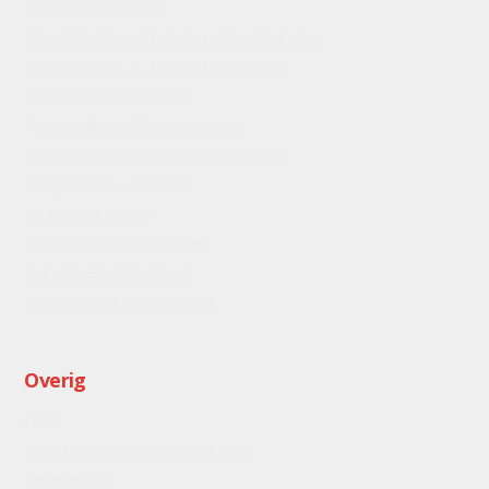
CFD Berekeningen
Gasdetectie systemen parkeergarages
Gasdetectie systemen ketelhuizen
Inspectie begeleiding
Overdruk ventilatiesystemen
Parkeergarageventilatie systemen
Programma van Eisen
Opleverproeven
RWA ventilatiesystemen
Service en Onderhoud
Vervanging regeltechniek
Overig
Links
Klanttevredenheidsonderzoek
Berekening