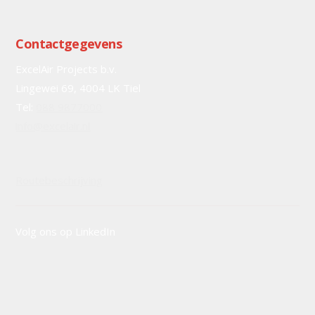
Contactgegevens
ExcelAir Projects b.v.
Lingewei 69, 4004 LK Tiel
Tel:
088 9877000
info@excelair.nl
Routebeschrijving
Volg ons op LinkedIn