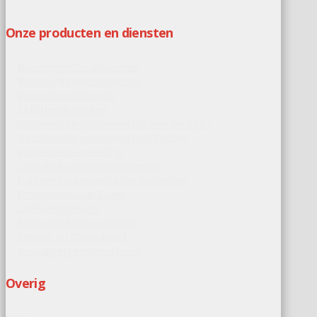
Onze producten en diensten
Branddetectie systemen
Brandveiligheidsadviezen
Inspectiecertificatie
CFD Berekeningen
Gasdetectie systemen parkeergarages
Gasdetectie systemen ketelhuizen
Inspectie begeleiding
Overdruk ventilatiesystemen
Parkeergarageventilatie systemen
Programma van Eisen
Opleverproeven
RWA ventilatiesystemen
Service en Onderhoud
Vervanging regeltechniek
Overig