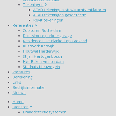
Tekeningen
ACAD tekeningen stuwkrachtventilatoren
ACAD tekeningen gasdetectie
Revit tekeningen
Referenties
Cooltoren Rotterdam
Duin Almere parkeergarage
Residences De Blanke Top Cadzand
Kustwerk Katwijk
Houtwal Harderwijk
St Jan Hertogenbosch
Het Baken Amsterdam
Stadhuis Nieuwegein
Vacatures
Berekening
Links
Bedrijfsinformatie
Nieuws
Home
Diensten
Branddetectiesystemen