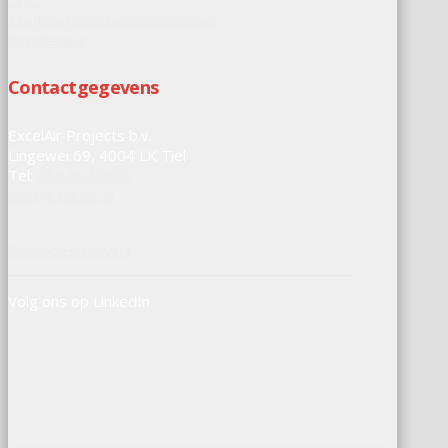
Links
Klanttevredenheidsonderzoek
Berekening
Contactgegevens
ExcelAir Projects b.v.
Lingewei 69, 4004 LK Tiel
Tel:
088 9877000
info@excelair.nl
Routebeschrijving
Volg ons op LinkedIn