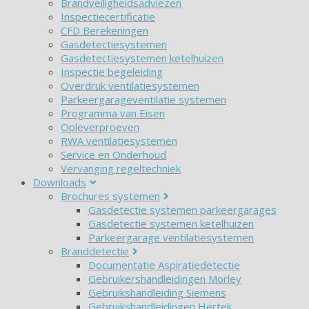
Brandveiligheidsadviezen
Inspectiecertificatie
CFD Berekeningen
Gasdetectiesystemen
Gasdetectiesystemen ketelhuizen
Inspectie begeleiding
Overdruk ventilatiesystemen
Parkeergarageventilatie systemen
Programma van Eisen
Opleverproeven
RWA ventilatiesystemen
Service en Onderhoud
Vervanging regeltechniek
Downloads
Brochures systemen
Gasdetectie systemen parkeergarages
Gasdetectie systemen ketelhuizen
Parkeergarage ventilatiesystemen
Branddetectie
Documentatie Aspiratiedetectie
Gebruikershandleidingen Morley
Gebruikshandleiding Siemens
Gebruikshandleidingen Hertek