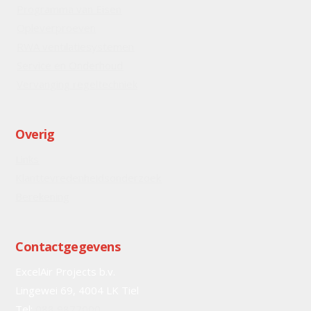
Programma van Eisen
Opleverproeven
RWA ventilatiesystemen
Service en Onderhoud
Vervanging regeltechniek
Overig
Links
Klanttevredenheidsonderzoek
Berekening
Contactgegevens
ExcelAir Projects b.v.
Lingewei 69, 4004 LK Tiel
Tel:
088 9877000