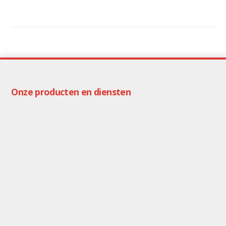
Onze producten en diensten
Branddetectie systemen
Brandveiligheidsadviezen
Inspectiecertificatie
CFD Berekeningen
Gasdetectie systemen parkeergarages
Gasdetectie systemen ketelhuizen
Inspectie begeleiding
Overdruk ventilatiesystemen
Parkeergarageventilatie systemen