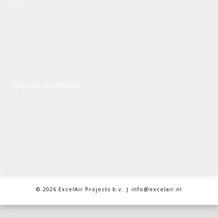
info@excelair.nl
Routebeschrijving
Volg ons op LinkedIn
©
2026 ExcelAir Projects b.v. | info@excelair.nl