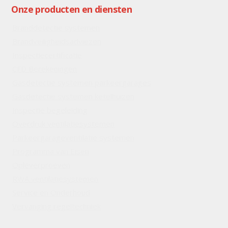
Onze producten en diensten
Branddetectie systemen
Brandveiligheidsadviezen
Inspectiecertificatie
CFD Berekeningen
Gasdetectie systemen parkeergarages
Gasdetectie systemen ketelhuizen
Inspectie begeleiding
Overdruk ventilatiesystemen
Parkeergarageventilatie systemen
Programma van Eisen
Opleverproeven
RWA ventilatiesystemen
Service en Onderhoud
Vervanging regeltechniek