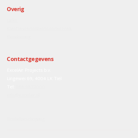
Overig
Links
Klanttevredenheidsonderzoek
Berekening
Contactgegevens
ExcelAir Projects b.v.
Lingewei 69, 4004 LK Tiel
Tel:
088 9877000
info@excelair.nl
Routebeschrijving