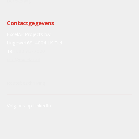
Berekening
Contactgegevens
ExcelAir Projects b.v.
Lingewei 69, 4004 LK Tiel
Tel:
088 9877000
info@excelair.nl
Routebeschrijving
Volg ons op LinkedIn