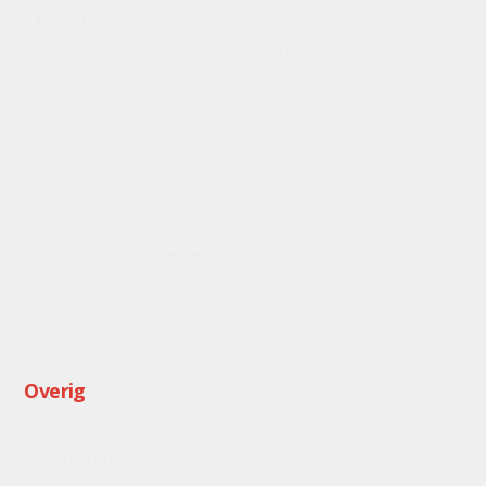
CFD Berekeningen
Gasdetectie systemen parkeergarages
Gasdetectie systemen ketelhuizen
Inspectie begeleiding
Overdruk ventilatiesystemen
Parkeergarageventilatie systemen
Programma van Eisen
Opleverproeven
RWA ventilatiesystemen
Service en Onderhoud
Vervanging regeltechniek
Overig
Links
Klanttevredenheidsonderzoek