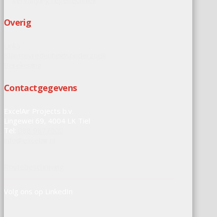
Overig
Links
Klanttevredenheidsonderzoek
Berekening
Contactgegevens
ExcelAir Projects b.v.
Lingewei 69, 4004 LK Tiel
Tel:
088 9877000
info@excelair.nl
Routebeschrijving
Volg ons op LinkedIn