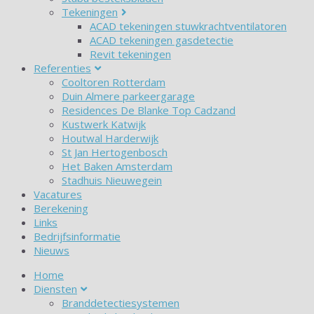
Tekeningen
ACAD tekeningen stuwkrachtventilatoren
ACAD tekeningen gasdetectie
Revit tekeningen
Referenties
Cooltoren Rotterdam
Duin Almere parkeergarage
Residences De Blanke Top Cadzand
Kustwerk Katwijk
Houtwal Harderwijk
St Jan Hertogenbosch
Het Baken Amsterdam
Stadhuis Nieuwegein
Vacatures
Berekening
Links
Bedrijfsinformatie
Nieuws
Home
Diensten
Branddetectiesystemen