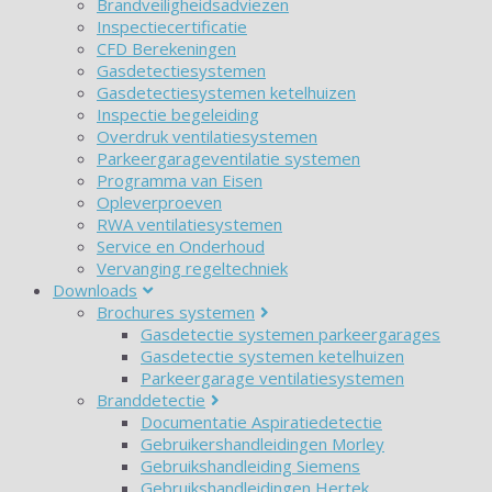
Brandveiligheidsadviezen
Inspectiecertificatie
CFD Berekeningen
Gasdetectiesystemen
Gasdetectiesystemen ketelhuizen
Inspectie begeleiding
Overdruk ventilatiesystemen
Parkeergarageventilatie systemen
Programma van Eisen
Opleverproeven
RWA ventilatiesystemen
Service en Onderhoud
Vervanging regeltechniek
Downloads
Brochures systemen
Gasdetectie systemen parkeergarages
Gasdetectie systemen ketelhuizen
Parkeergarage ventilatiesystemen
Branddetectie
Documentatie Aspiratiedetectie
Gebruikershandleidingen Morley
Gebruikshandleiding Siemens
Gebruikshandleidingen Hertek