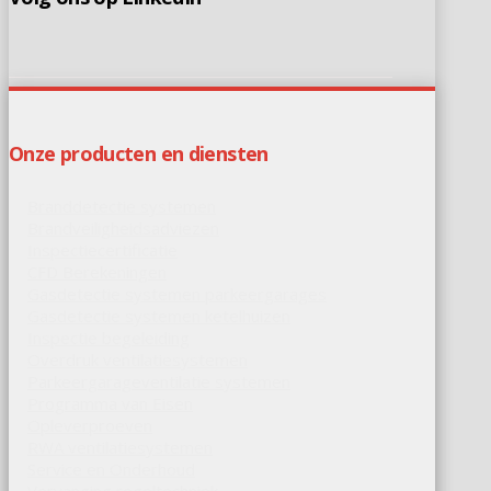
Onze producten en diensten
Branddetectie systemen
Brandveiligheidsadviezen
Inspectiecertificatie
CFD Berekeningen
Gasdetectie systemen parkeergarages
Gasdetectie systemen ketelhuizen
Inspectie begeleiding
Overdruk ventilatiesystemen
Parkeergarageventilatie systemen
Programma van Eisen
Opleverproeven
RWA ventilatiesystemen
Service en Onderhoud
Vervanging regeltechniek