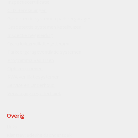
Inspectiecertificatie
CFD Berekeningen
Gasdetectie systemen parkeergarages
Gasdetectie systemen ketelhuizen
Inspectie begeleiding
Overdruk ventilatiesystemen
Parkeergarageventilatie systemen
Programma van Eisen
Opleverproeven
RWA ventilatiesystemen
Service en Onderhoud
Vervanging regeltechniek
Overig
Links
Klanttevredenheidsonderzoek