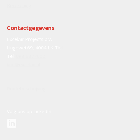
Berekening
Contactgegevens
ExcelAir Projects b.v.
Lingewei 69, 4004 LK Tiel
Tel:
088 9877000
info@excelair.nl
Routebeschrijving
Volg ons op LinkedIn