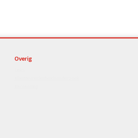
Overig
Links
Klanttevredenheidsonderzoek
Berekening