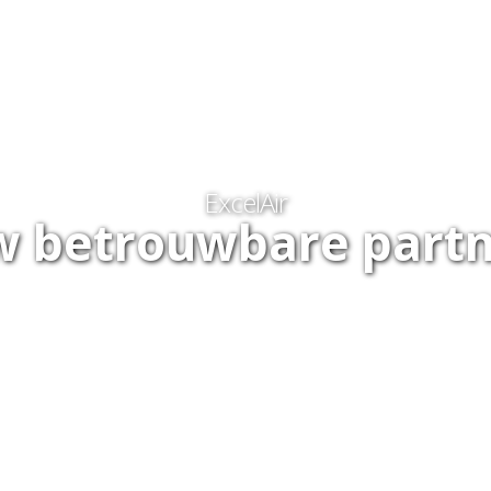
me
Diensten
Downloads
Referenties
Vacatures
Be
ExcelAir
 betrouwbare part