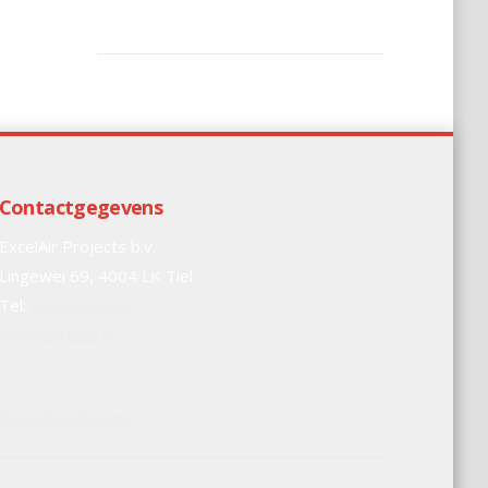
Contactgegevens
ExcelAir Projects b.v.
Lingewei 69, 4004 LK Tiel
Tel:
088 9877000
info@excelair.nl
Routebeschrijving