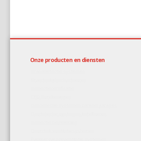
Onze producten en diensten
Branddetectie systemen
Brandveiligheidsadviezen
Inspectiecertificatie
CFD Berekeningen
Gasdetectie systemen parkeergarages
Gasdetectie systemen ketelhuizen
Inspectie begeleiding
Overdruk ventilatiesystemen
Parkeergarageventilatie systemen