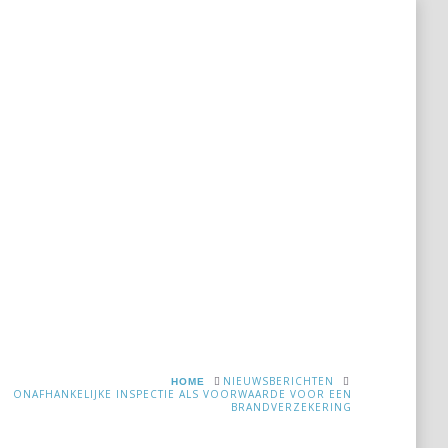
rekening
Links
Bedrijfsinformatie
Nieuws
HOME
NIEUWSBERICHTEN
ONAFHANKELIJKE INSPECTIE ALS VOORWAARDE VOOR EEN
BRANDVERZEKERING