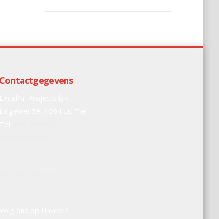
Contactgegevens
ExcelAir Projects b.v.
Lingewei 69, 4004 LK Tiel
Tel:
088 9877000
info@excelair.nl
Routebeschrijving
Volg ons op LinkedIn