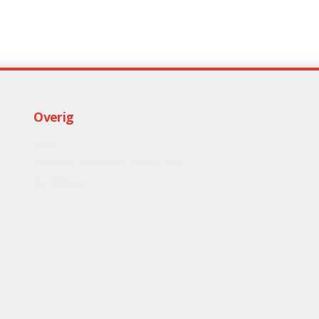
Overig
Links
Klanttevredenheidsonderzoek
Berekening