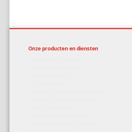
Onze producten en diensten
Branddetectie systemen
Brandveiligheidsadviezen
Inspectiecertificatie
CFD Berekeningen
Gasdetectie systemen parkeergarages
Gasdetectie systemen ketelhuizen
Inspectie begeleiding
Overdruk ventilatiesystemen
Parkeergarageventilatie systemen
Programma van Eisen